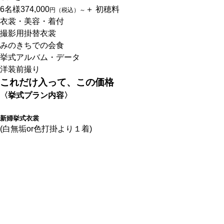
6名様
374,000
＋ 初穂料
円（税込）～
衣裳・美容・着付
撮影用掛替衣裳
みのきちでの会食
挙式アルバム・データ
洋装前撮り
これだけ入って、この価格
〈挙式プラン内容〉
新婦挙式衣裳
(白無垢or色打掛より１着)