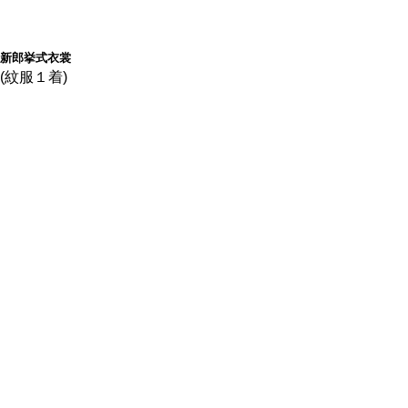
新郎挙式衣裳
(紋服１着)