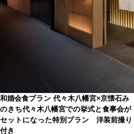
和婚会食プラン 代々木八幡宮×京懐石み
のきち
代々木八幡宮での挙式と食事会が
セットになった特別プラン 洋装前撮り
付き