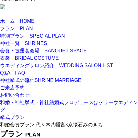
ホーム
HOME
プラン
PLAN
特別プラン
SPECIAL PLAN
神社一覧
SHRINES
会食・披露宴会場
BANQUET SPACE
衣裳
BRIDAL COSTUME
ウエディングサロン紹介
WEDDING SALON LIST
Q&A
FAQ
神社挙式の流れ
SHRINE MARRIAGE
ご来店予約
お問い合わせ
和婚・神社挙式・神社結婚式プロデュースはケリーウエディン
グ
挙式プラン
和婚会食プラン 代々木八幡宮×京懐石みのきち
プラン
PLAN