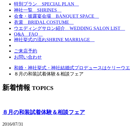
特別プラン
SPECIAL PLAN
神社一覧
SHRINES
会食・披露宴会場
BANQUET SPACE
衣裳
BRIDAL COSTUME
ウエディングサロン紹介
WEDDING SALON LIST
Q&A
FAQ
神社挙式の流れ
SHRINE MARRIAGE
ご来店予約
お問い合わせ
和婚・神社挙式・神社結婚式プロデュースはケリーウエ
８月の和装試着体験＆相談フェア
新着情報
TOPICS
８月の和装試着体験＆相談フェア
2016/07/31