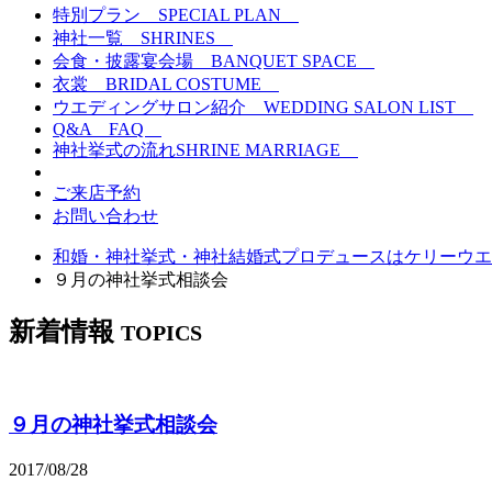
特別プラン
SPECIAL PLAN
神社一覧
SHRINES
会食・披露宴会場
BANQUET SPACE
衣裳
BRIDAL COSTUME
ウエディングサロン紹介
WEDDING SALON LIST
Q&A
FAQ
神社挙式の流れ
SHRINE MARRIAGE
ご来店予約
お問い合わせ
和婚・神社挙式・神社結婚式プロデュースはケリーウエ
９月の神社挙式相談会
新着情報
TOPICS
９月の神社挙式相談会
2017/08/28