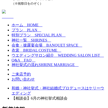
（※祝祭日をのぞく）
ホーム
HOME
プラン
PLAN
特別プラン
SPECIAL PLAN
神社一覧
SHRINES
会食・披露宴会場
BANQUET SPACE
衣裳
BRIDAL COSTUME
ウエディングサロン紹介
WEDDING SALON LIST
Q&A
FAQ
神社挙式の流れ
SHRINE MARRIAGE
ご来店予約
お問い合わせ
和婚・神社挙式・神社結婚式プロデュースはケリーウ
エディング
【相談会】6月の神社挙式相談会